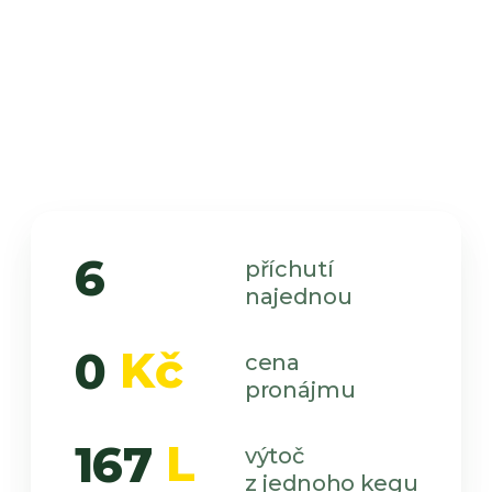
6
příchutí
najednou
Kč
0
cena
pronájmu
L
167
výtoč
z jednoho kegu