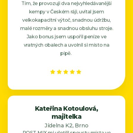
Tím, že provozuji dva nejvyhledávanější
kempy v Českém ráji, uvítal jsem
velkokapacitní výtoč, snadnou údržbu,
malé rozměry a snadnou obsluhu stroje.
Jako bonus jsem uspořil peníze ve
vratných obalech a uvolnil si místo na
pípě.
Kateřina Kotoulová,
majitelka
Jídelna K2, Brno
POST-MIX mi ušetřil spoustu místa ve