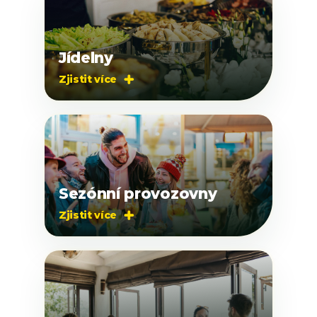
Jídelny
Zjistit více

Sezónní provozovny
Zjistit více
