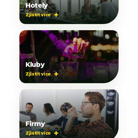
Hotely
Zjistit více

Kluby
Zjistit více

Firmy
Zjistit více
